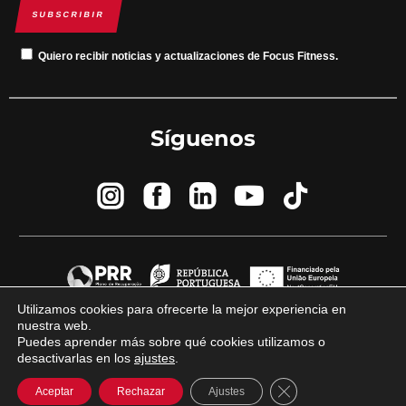
SUBSCRIBIR
Quiero recibir noticias y actualizaciones de Focus Fitness.
Síguenos
Utilizamos cookies para ofrecerte la mejor experiencia en
nuestra web.
© 2023 Focus Fitness por
marca y diferencia
Puedes aprender más sobre qué cookies utilizamos o
desactivarlas en los
ajustes
.
Cerrar el banner de
Aceptar
Rechazar
Ajustes