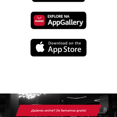
¿Quieres unirte? ¡Te llamamos gratis!