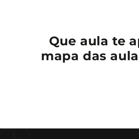
Que aula te a
mapa das aulas
E
L