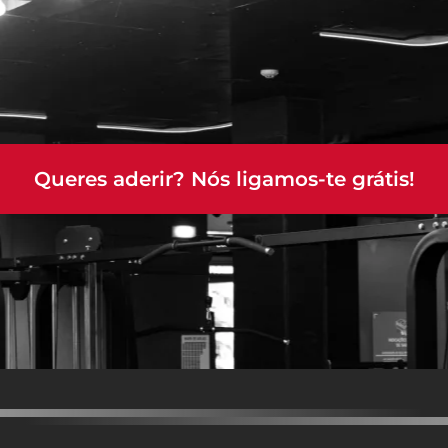
Queres aderir? Nós ligamos-te grátis!