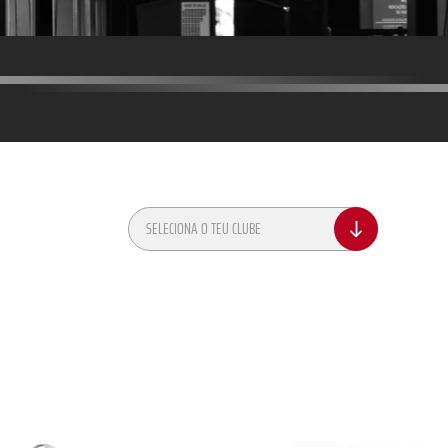
EIS
CONTACTOS
ções
SELECIONA O TEU CLUBE
vacidade
vacidade Recrutamento
mações