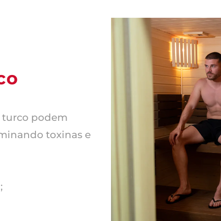
co
o turco podem
liminando toxinas e
;