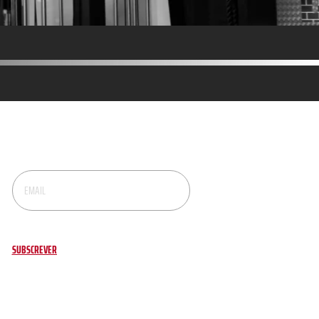
NEWSLETTER
Recebe dicas, novidades e promoções no teu email.
SUBSCREVER