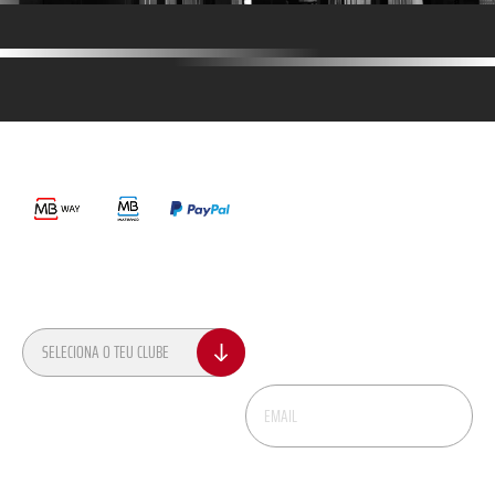
MÉTODOS DE PAGAMENTO
LINKS ÚTEIS
Termos e Condições
Política de Privacidade
SEGUE-NOS
Política de Privacidade Recrutamento
Livro de Reclamações
CONTACTOS
NEWSLETTER
Recebe dicas, novidades e promoções no
SELECIONA O TEU CLUBE
teu email.