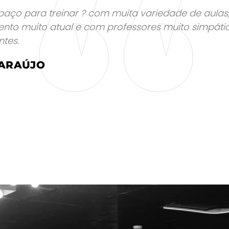
 treinar ? com muita variedade de aulas,
 atual e com professores muito simpáticos e
O