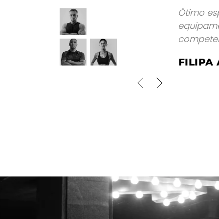
Ótimo espaço para
equipamento muito
competentes.
FILIPA ARAÚJ