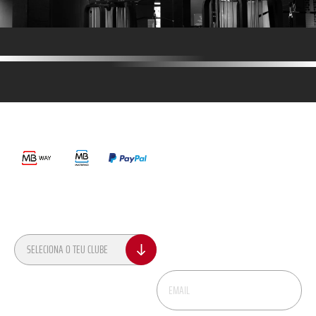
MÉTODOS DE PAGAMENTO
LINKS ÚTEIS
Termos e Condições
Política de Privacidade
SEGUE-NOS
Política de Privacidade Recrutamento
Livro de Reclamações
CONTACTOS
NEWSLETTER
Recebe dicas, novidades e promoções no
SELECIONA O TEU CLUBE
teu email.