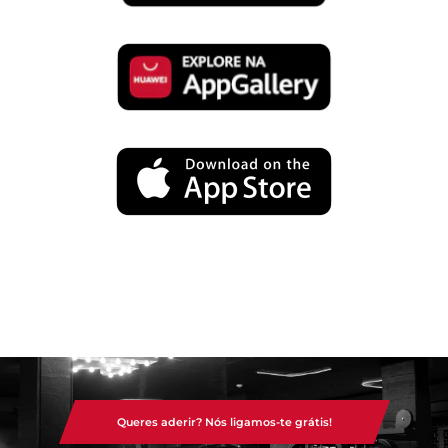
Queres aderir? Nós ligamos-te grátis!