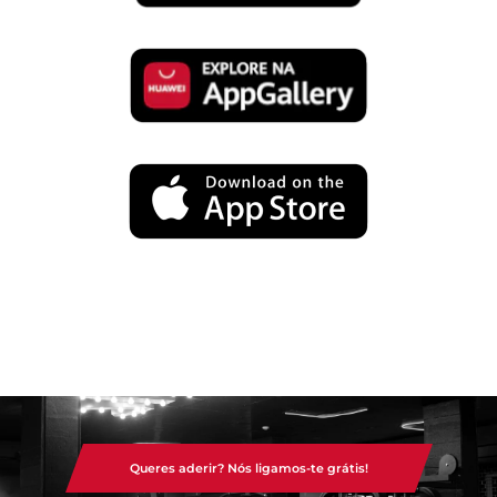
Queres aderir? Nós ligamos-te grátis!