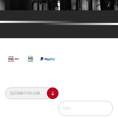
MÉTODOS DE PAGAMENTO
LINKS ÚTEIS
Termos e Condições
Política de Privacidade
SEGUE-NOS
Política de Privacidade Recrutamento
Livro de Reclamações
CONTACTOS
NEWSLETTER
Recebe dicas, novidades e promoções no
SELECIONA O TEU CLUBE
teu email.