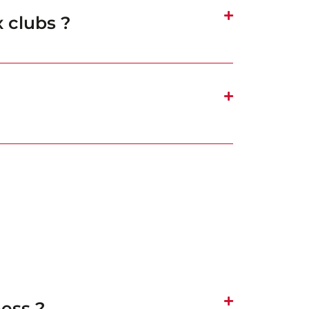
x clubs ?
ess ?