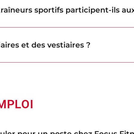
raîneurs sportifs participent-ils au
iaires et des vestiaires ?
MPLOI
uler pour un poste chez Focus Fitn